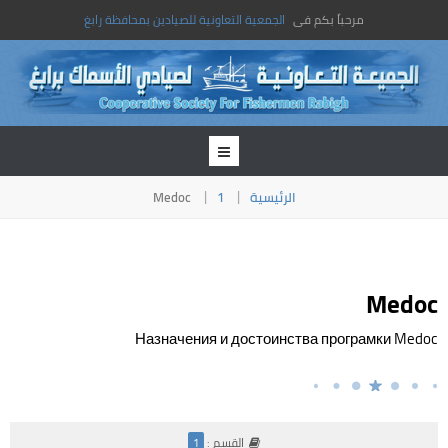
مرحباً بكم فى
الجمعية التعاونية للصيادين بمحافظة رابغ
الرئيسية
1
Medoc
Medoc
Назначения и достоинства програмки Medoc
القسم :
1