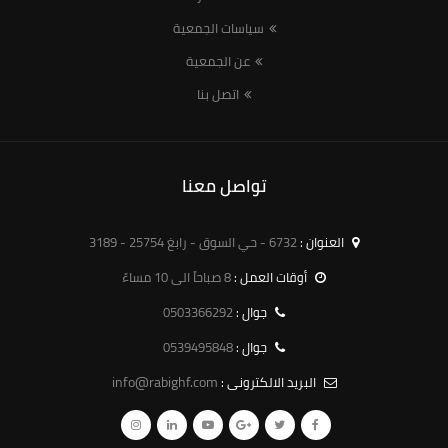
سياسات الجمعية
عن الجمعية
اتصل بنا
تواصل معنا
العنوان :
6732 - حي السوق - رابغ 25754 - 3189
أوقات العمل :
8 صباحاً الى 10 مساءً
0503366292
جوال :
0539495848
جوال :
info@rabighf.com
البريد الالكترونى :