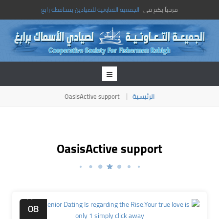
مرحباً بكم فى
الجمعية التعاونية للصيادين بمحافظة رابغ
OasisActive support
الرئيسية
OasisActive support
أكتوبر
08