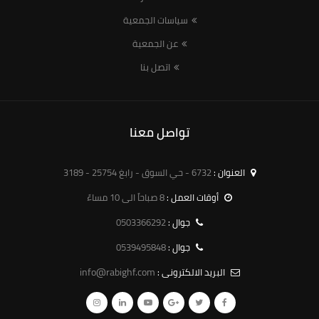
سياسات الجمعية
عن الجمعية
اتصل بنا
تواصل معنا
العنوان :
6732 - حي السوق - رابغ 25754 - 3189
أوقات العمل :
8 صباحاً الى 10 مساءً
0503366292
جوال :
0539495848
جوال :
info@rabighf.com
البريد الالكترونى :