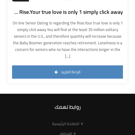
On line Senior Dating Is regarding the Rise.Your true love is only 1 simply click away
On line Senior Dating Is regarding the Rise.Your true love is only 1
simply click away You will find at the least 35 million solitary
seniors in the U.S., and therefore quantity will increase because
the Baby Boomer generation reaches retirement. Loneliness is a
concern for seniors who no have the interactions longer in the
[…]
قراءة المزيد
روابط تهمك
الصفحة الرئيسية
المحاضر