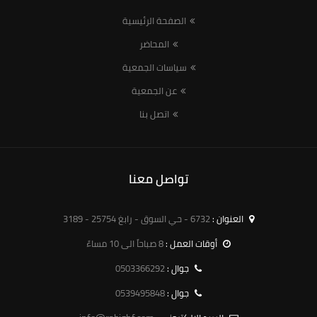
الصفحة الرئيسية
المحاضر
سياسات الجمعية
عن الجمعية
اتصل بنا
تواصل معنا
العنوان :
6732 - حي السوق - رابغ 25754 - 3189
أوقات العمل :
8 صباحاً الى 10 مساءً
0503366292
جوال :
0539495848
جوال :