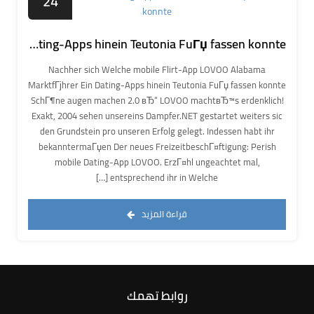
24
Nachher sich Welche mobile Flirt-App LOVOO Alabama MarktfГјhrer Ein Dating-Apps hinein Teutonia FuГџ fassen konnte
Nachher sich Welche mobile Flirt-App LOVOO Alabama
MarktfГјhrer Ein Dating-Apps hinein Teutonia FuГџ fassen konnte
SchГ¶ne augen machen 2.0 вЂ“ LOVOO machtвЂ™s erdenklich!
Exakt, 2004 sehen unsereins Dampfer.NET gestartet weiters sic
den Grundstein pro unseren Erfolg gelegt. Indessen habt ihr
bekanntermaГџen Der neues FreizeitbeschГ¤ftigung: Perish
mobile Dating-App LOVOO. ErzГ¤hl ungeachtet mal,
entsprechend ihr in Welche […]
قراءة المزيد
روابط تهمك