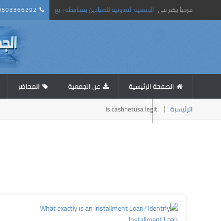
0503366292
الجمعية التعاونية للصيادين بمحافظة رابغ
مرحباً بكم فى
الصفحة الرئيسية
عن الجمعية
المحاضر
is cashnetusa legit
الرئيسية
استبيان