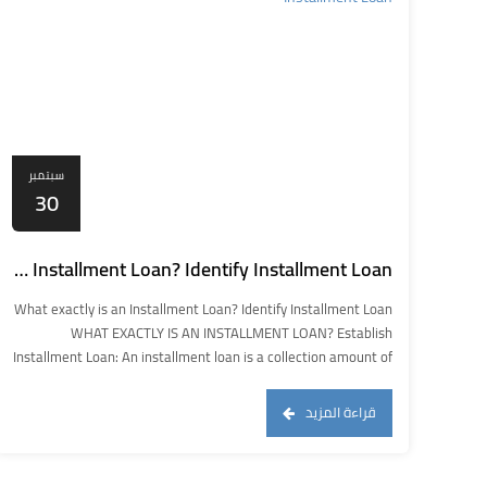
سبتمبر
30
What exactly is an Installment Loan? Identify Installment Loan
What exactly is an Installment Loan? Identify Installment Loan
WHAT EXACTLY IS AN INSTALLMENT LOAN? Establish
Installment Loan: An installment loan is a collection amount of
cash that is lent and compensated straight straight right
back, in complete, over a few monthly premiums. All loans
قراءة المزيد
include borrowing funds from a lender after which utilizing a
[…]