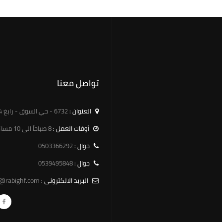
تواصل معنا
العنوان :
6732 - حي السوق - رابغ 25754 - 3189
أوقات العمل :
8 صباحاً الى 10 مساءً
0503366292
جوال :
0539495848
جوال :
o@rabighf.com
البريد الالكترونى :