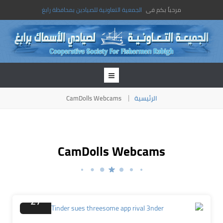
مرحباً بكم فى
الجمعية التعاونية للصيادين بمحافظة رابغ
CamDolls Webcams
الرئيسية
CamDolls Webcams
سبتمبر
27