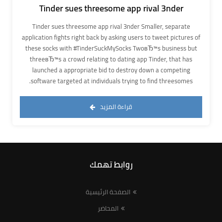
Tinder sues threesome app rival 3nder
Tinder sues threesome app rival 3nder Smaller, separate
application fights right back by asking users to tweet pictures of
these socks with #TinderSuckMySocks TwoвЂ™s business but
threeвЂ™s a crowd relating to dating app Tinder, that has
launched a appropriate bid to destroy down a competing
software targeted at individuals trying to find threesomes.
قراءة المزيد
روابط تهمك
الصفحة الرئيسية
المحاضر