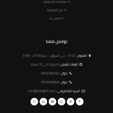
سياسات الجمعية
عن الجمعية
اتصل بنا
تواصل معنا
العنوان :
6732 - حي السوق - رابغ 25754 - 3189
أوقات العمل :
8 صباحاً الى 10 مساءً
0503366292
جوال :
0539495848
جوال :
info@rabighf.com
البريد الالكترونى :