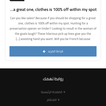
Can you like sales? Because if you should be shopping for a great one, clothes is 100% off within my spot.
Can you like sales? Because if you should be shopping for a great
one, clothes is 100% off within my spot. Hunting for a
preservation opener on tinder? Looking to result in the woman of
the goals laugh? These hilarious pick up lines give you the
assisting hand you want. Will you be French because […]
قراءة المزيد
روابط تهمك
الصفحة الرئيسية
المحاضر