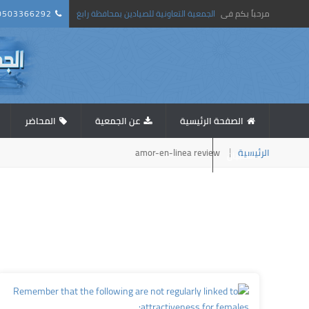
0503366292
الجمعية التعاونية للصيادين بمحافظة رابغ
مرحباً بكم فى
الصفحة الرئيسية
عن الجمعية
المحاضر
amor-en-linea review
الرئيسية
استبيان