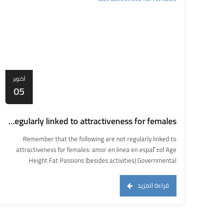
أكتوبر
05
Remember that the following are not regularly linked to attractiveness for females:
Remember that the following are not regularly linked to
attractiveness for females: amor en linea en espaГ±ol Age
Height Fat Passions (besides activities) Governmental
viewpoints Personality faculties Mood Self-respect This
means, ladies aren’t in search of numerous certain faculties.
قراءة المزيد
Real attractiveness being athletic are regularly viewed as
attractive, but apart from that, one other things […]