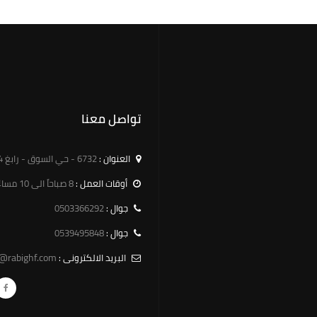
تواصل معنا
العنوان :
6732 - حي السوق - رابغ 25754 - 3189
أوقات العمل :
8 صباحاً الى 10 مساءً
0503366292
جوال :
0539495848
جوال :
o@rabighf.com
البريد الالكترونى :